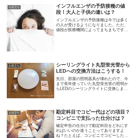
うか？マスクの鼻に当たる部分を折ると
インフルエンザの予防接種の値
曇らないと言われますが、...
お役立ち
段！大人と子供の違いは？
インフルエンザの予防接種は今では多く
の人が受けるようになりました。ただ、
値段が医療機関によってまちまちですよ
ね？安いところは1,500円とか・・・しか
し、なぜか人気がなかったりします。あ
まり安いと、逆に効果を疑ってしまうん
でしょうか？（養毛...
シーリングライト丸型蛍光管から
お役立ち
LEDへの交換方法はこうする！
先日、部屋の照明器具が壊れたので、今
まで長年使っていた丸型蛍光管の照明か
らLEDのシーリングライトに交換しまし
た。購入する前に確認しておくこと、
LED器具への交換方法を書いておきます
ので、参考にしてもらえれば嬉しいで
す。シーリングライトのL...
勘定科目でコピー代はどの項目？
お役立ち
コンビニで支払った仕分けは？
確定申告の仕分けで勘定科目をどれにす
ればいいのか迷うことってありますよ
ね？たとえば、コンビニでコピーした代