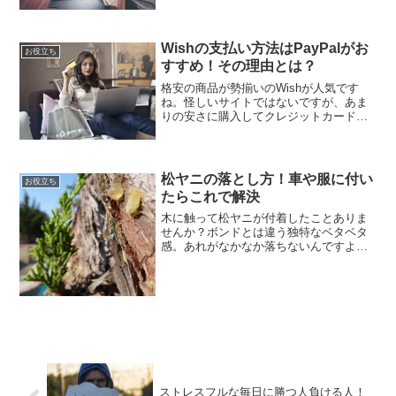
金の勘定科目とかがそうです。そんな時
はあまり考えすぎず直感で決めるのも手
です。今回は勘定科目に迷った場合の処
Wishの支払い方法はPayPalがお
理方法を取り上げました。わ...
お役立ち
すすめ！その理由とは？
格安の商品が勢揃いのWishが人気です
ね。怪しいサイトではないですが、あま
りの安さに購入してクレジットカードの
情報を入力するのが不安だったりしませ
んか？管理人も何点か購入しましたが、
支払い方法は安全なものを選びました。
今回は実際に購入して感...
松ヤニの落とし方！車や服に付い
お役立ち
たらこれで解決
木に触って松ヤニが付着したことありま
せんか？ボンドとは違う独特なベタベタ
感。あれがなかなか落ちないんですよ
ね。でも簡単に落とせる方法があるんで
すよ。今回は木を伐採して車に積んだら
ベタベタになった管理人の実体験を元に
松ヤニの落とし方を紹介しま...
ストレスフルな毎日に勝つ人負ける人！