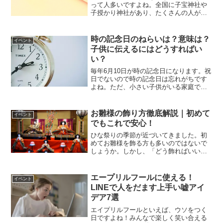
って人多いですよね。全国に子宝神社や
子授かり神社があり、たくさんの人がお
参りに来ています。千葉県にもたくさん
の子宝神社があります。そこで今回は、
普段は抱えることができない子宝石を抱
時の記念日のねらいは？意味は？
イベント
くことによって子宝に恵ま...
子供に伝えるにはどうすればい
い？
毎年6月10日が時の記念日になります。祝
日でないので時の記念日は忘れがちです
よね。ただ、小さい子供がいる家庭で
は、この時の記念日の意味を伝えること
は大切なことなんです。そこで今回は、
時の記念日のねらいや意味、そして子供
お雛様の飾り方徹底解説｜初めて
イベント
に伝えるにはどう話せば...
でもこれで安心！
ひな祭りの季節が近づいてきました。初
めてお雛様を飾る方も多いのではないで
しょうか。しかし、「どう飾ればいいの
だろう？」と不安に思う方もいるかもし
れません。この記事では、初めてでも安
心してお雛様を飾ることができるよう
エープリルフールに使える！
イベント
に、飾り方をわかりやすく解説します。
LINEで人をだます上手い嘘アイ
デア7選
エイプリルフールといえば、ウソをつく
日ですよね！みんなで楽しく笑い合える