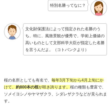
特別名勝ってなに？
文化財保護法によって指定された名勝のう
ち、特に、風致景観が優秀で、学術上価値の
高いものとして文部科学大臣が指定した名勝
を言うんだよ。（コトバンクより）
桜の名所としても有名で、
毎年
3
月下旬から
4
月上旬にか
けて、
約
800
本の桜
が咲き誇ります。
桜の種類も豊富で、
ソメイヨシノやヤマザクラ、シダレザクラなどが見られま
す。