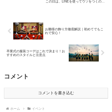
この日は、LINEを使ってウソをつくのも
おすすめです！ただし、ウソをつくにし
ても、上手に仕掛けることが大切です。
そこで、エイプリルフールでLINEを使っ
てウソをつくためのアイデアを探してい
る人に向けて、今回はオススメの方法を
ご紹介します。さあ、一緒にエイプリル
お雛様の飾り方徹底解説｜初めてでもこ
フールの楽しみ方を考えてみましょう！
れで安心！
卒業式の服装コーデはこれで決まり！お
すすめのスタイルと注意点
コメント
コメントを書き込む
ホーム
イベント