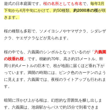
遊式の日本庭園です。
桜の名所としても有名
で、
毎年3月
下旬から4月中旬にかけて、約50種類、
約2000本の桜
が咲
きます。
桜の種類も多彩で、ソメイヨシノやヤマザクラ、シダレザ
クラ、ヤエザクラなどが見られます。
桜の中でも、六義園のシンボルとなっているのが「
六義園
の枝垂れ桜
」です。樹齢約70年、高さ約15メートル、幹
周り約4メートルの巨木で、枝が地面に届くほど垂れ下が
っています。満開の時期には、ピンク色のカーテンのよう
に見えます。六義園では、夜桜のライトアップも行われま
す。
暗闇に浮かび上がる桜は、幻想的な雰囲気を醸し出しま
す。六義園は、池袋駅からバスで約15分で到着できま