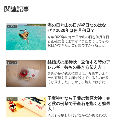
関連記事
海の日と山の日が祝日なのはな
イベント
ぜ？2020年は何月何日？
今年2020年の海の日や山の日を何月何日
と正確に言えますか？またどうしてその
祝日ができたかご存知ですか？祝日が増
えればそれだけでいい！な〜んて思って
いるのは管理人だけでしょうか？^^;この
機会にちょっとだけ詳しく知ると自慢で
結婚式の招待状！返信する時のア
きるかもですよ。...
イベント
レルギー持ちの書き方伝え方！
最近の結婚式の招待状は、食物アレルギ
ーの有無を書く欄を設けているものが多
くなりました。しかし、地方ではまだま
だ出席の有無だけのところもあります。
アレルギー等を記入する欄があればそこ
に記入すればいいですが、ない場合はど
子宝神社なら千葉の菅原大神！春
のように伝えればいいので...
イベント
と秋の例祭で子産石を抱くと効果
大！
子どもが欲しいけどなかなか恵まれない