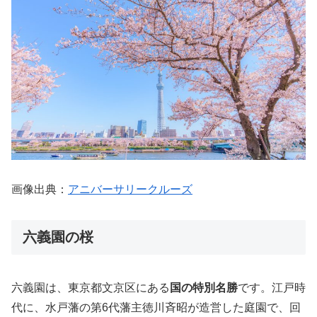
画像出典：
アニバーサリークルーズ
六義園の桜
六義園は、東京都文京区にある
国の特別名勝
です。江戸時
代に、水戸藩の第6代藩主徳川斉昭が造営した庭園で、回