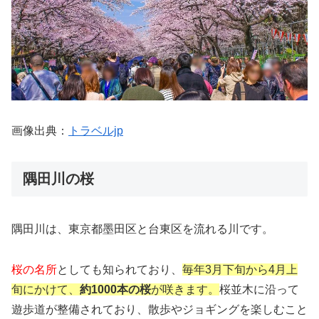
画像出典：
トラベルjp
隅田川の桜
隅田川は、東京都墨田区と台東区を流れる川です。
桜の名所
としても知られており、
毎年
3
月下旬から
4
月上
旬にかけて、
約
1000
本の桜
が咲きます。
桜並木に沿って
遊歩道が整備されており、散歩やジョギングを楽しむこと