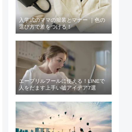
入学式のママの服装とマナー ｜色の
選び方で差をつける！
エープリルフールに使える！LINEで
人をだます上手い嘘アイデア7選