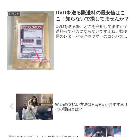
ますよね。扇風機だけでは生ぬるい風邪
でなおさら暑く感じてしまいます。そこ
でハッカ油の登場です。シュシュッと吹
DVDを送る際送料の最安値はこ
お役立ち
きかければ扇風機の風でも...
こ！知らないで損してませんか？
DVDを送る際、どこを利用してますか？
送料ってバカにならないですよね。郵便
局のレターパックやヤマトのコンパクト
便など手軽に安く遅れるサービスがあり
ます。しかし、DVDやCDだけならもっと
やすい送料で送ることができるんです
よ。管理人は仕事柄よ...
Wishの支払い方法はPayPalがおすすめ！
その理由とは？