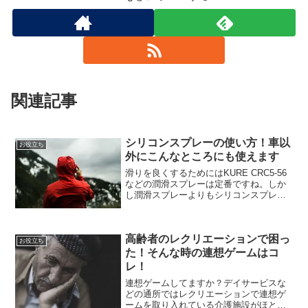
関連記事
シリコンスプレーの使い方！車以
お役立ち
外にこんなところにも使えます
滑りを良くするためにはKURE CRC5-56
などの潤滑スプレーは定番ですね。しか
し潤滑スプレーよりもシリコンスプレー
のほうがいたるところで使えて手放せな
くなるんですよ。家の中でふすまや引き
戸はスムーズに動いてますか？樹脂は白
高齢者のレクリエーションで困っ
く劣化していま...
お役立ち
た！そんな時の連想ゲームはコ
レ！
連想ゲームしてますか？デイサービスな
どの通所ではレクリエーションで連想ゲ
ームを取り入れている介護施設がほとん