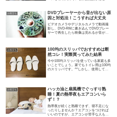
どです。しかし、ゲーム数が少なくマン
ネリ化しているところも多くあります。
今回は簡単にできる連想ゲームの増やし
DVDプレーヤーから音が出ない原
お役立ち
方を紹介します。レクリエ...
因と対処法！こうすれば大丈夫
ビデオカメラやデジタルカメラで動画撮
影し、DVD-RWに書き込んでDVDプレー
ヤーで再生したら映像は見れるが音がで
ない！そんな時ありませんか？実は、先
日当サイト訪問者様からそんなご質問を
頂きました。その後、無事解決したので
100均のスリッパでおすすめは断
今回は、原因や対処...
お役立ち
然コレ！実際買ってみた結果
今や100均スリッパを使っている家庭も多
いことでしょう。家でもトイレ用は100均
のスリッパです。^^しかし、使用してい
るといろいろと問題が出てきます。100円
だからしょうがないかと思っていました
が、最近の100均スリッパは侮れません。
そんな...
ハッカ油と扇風機でぐっすり熟
お役立ち
睡！夏の熱帯夜もエアコンいら
ず！？
熱帯夜が続くと熟睡できず、寝不足にな
ったりしませんか？エアコンをつければ
いいのですが、エアコンが苦手な人もい