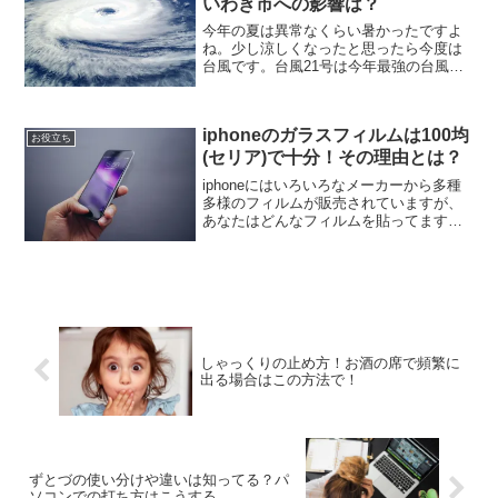
いわき市への影響は？
今年の夏は異常なくらい暑かったですよ
ね。少し涼しくなったと思ったら今度は
台風です。台風21号は今年最強の台風と
言われていますが福島県いわき市への影
響はどうなんでしょうかね。今まであま
り被害がないものの市民の皆さんは気に
iphoneのガラスフィルムは100均
なるところです。今回は...
お役立ち
(セリア)で十分！その理由とは？
iphoneにはいろいろなメーカーから多種
多様のフィルムが販売されていますが、
あなたはどんなフィルムを貼ってます
か？管理人はといえば、最近100均（セリ
ア）で買ったガラスフィルムに張り替え
ました。さほど期待はしていませんでし
たが、使ってみて...
しゃっくりの止め方！お酒の席で頻繁に
出る場合はこの方法で！
ずとづの使い分けや違いは知ってる？パ
ソコンでの打ち方はこうする