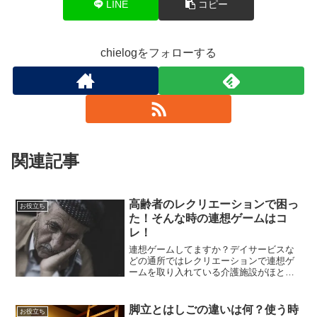
LINE
コピー
chielogをフォローする
関連記事
高齢者のレクリエーションで困っ
お役立ち
た！そんな時の連想ゲームはコ
レ！
連想ゲームしてますか？デイサービスな
どの通所ではレクリエーションで連想ゲ
ームを取り入れている介護施設がほとん
どです。しかし、ゲーム数が少なくマン
ネリ化しているところも多くあります。
今回は簡単にできる連想ゲームの増やし
脚立とはしごの違いは何？使う時
お役立ち