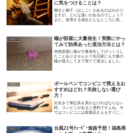
方を紹介します。レクリエ...
に気をつけることは？
脚立と梯子（はしご）があるのはわかり
ますが、どんな違いがあるのでしょう？
また、使用する場合どんなところに気を
つければいいのかご存知ですか？調べて
いくと、知ってるようで知らないことが
たくさんあり、危険な使い方をしていま
蟻が部屋に大量発生！実際にやっ
した。^^;今回は、生活...
お役立ち
てみて効果あった退治方法とは？
突然部屋に蟻が大量発生してびっくりし
たことありませんか？先日家にも大量の
蟻が侵入してきて慌てて退治しました。
こんなことは初めてなのでびっくりポン
でした。^^;何が原因なんだかわかりませ
ん。そこで色々調べてみたら、いろいろ
な駆除の仕方があるん...
ボールペンでコンビニで買えるお
お役立ち
すすめはどれ？失敗しない選び
方！
出先きで筆記具を買わなければならない
時、コンビニがあると便利ですよね。今
ではコンビニには新製品さえもすぐに陳
列しているほどです。しかし、購入する
ときは注意が必要です。そこで今回は、
ボールペンをコンビニで購入するときの
台風21号ﾁｪｰﾋﾞｰ進路予想！福島県
お役立ち
おすすめ品と、実際購入し...