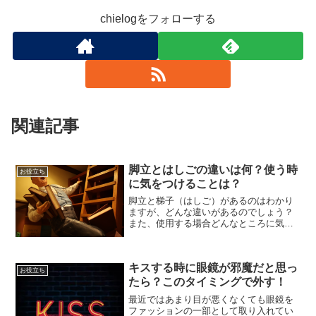
chielogをフォローする
関連記事
脚立とはしごの違いは何？使う時
お役立ち
に気をつけることは？
脚立と梯子（はしご）があるのはわかり
ますが、どんな違いがあるのでしょう？
また、使用する場合どんなところに気を
つければいいのかご存知ですか？調べて
いくと、知ってるようで知らないことが
たくさんあり、危険な使い方をしていま
キスする時に眼鏡が邪魔だと思っ
した。^^;今回は、生活...
お役立ち
たら？このタイミングで外す！
最近ではあまり目が悪くなくても眼鏡を
ファッションの一部として取り入れてい