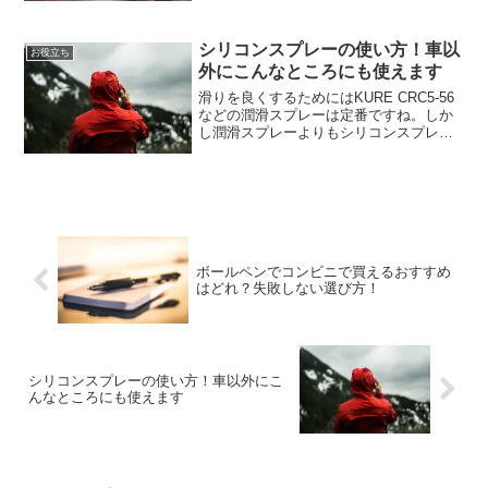
はあまり考えすぎず直感で決めるのも手
です。今回は勘定科目に迷った場合の処
シリコンスプレーの使い方！車以
理方法を取り上げました。わ...
お役立ち
外にこんなところにも使えます
滑りを良くするためにはKURE CRC5-56
などの潤滑スプレーは定番ですね。しか
し潤滑スプレーよりもシリコンスプレー
のほうがいたるところで使えて手放せな
くなるんですよ。家の中でふすまや引き
戸はスムーズに動いてますか？樹脂は白
く劣化していま...
ボールペンでコンビニで買えるおすすめ
はどれ？失敗しない選び方！
シリコンスプレーの使い方！車以外にこ
んなところにも使えます