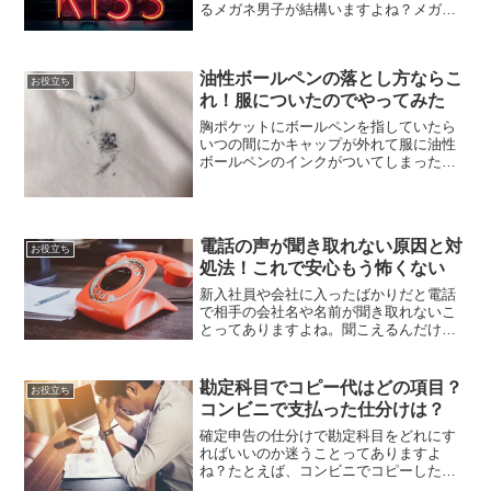
るメガネ男子が結構いますよね？メガネ
が似合うならそれはそれでいいのです
が、眼鏡が邪魔だと思う時は少なくはあ
りません。特に彼女とキスするときは眼
油性ボールペンの落とし方ならこ
鏡が当たり邪魔だと思ったこ...
お役立ち
れ！服についたのでやってみた
胸ポケットにボールペンを指していたら
いつの間にかキャップが外れて服に油性
ボールペンのインクがついてしまった！
なんてことありませんか？油性インク
は、なかなか落ちにくいと言われます
が、あるものを使うと意外と簡単に落と
すことができます。今回は実際...
電話の声が聞き取れない原因と対
お役立ち
処法！これで安心もう怖くない
新入社員や会社に入ったばかりだと電話
で相手の会社名や名前が聞き取れないこ
とってありますよね。聞こえるんだけ
ど、聞き取れない。何度も聞くのも相手
に悪いし恥ずかしい・・・。そんな悔し
い思いともおさらば。電話の声が聞き取
勘定科目でコピー代はどの項目？
お役立ち
れない原因は？解決法は？。...
コンビニで支払った仕分けは？
確定申告の仕分けで勘定科目をどれにす
ればいいのか迷うことってありますよ
ね？たとえば、コンビニでコピーした代
金の勘定科目とかがそうです。そんな時